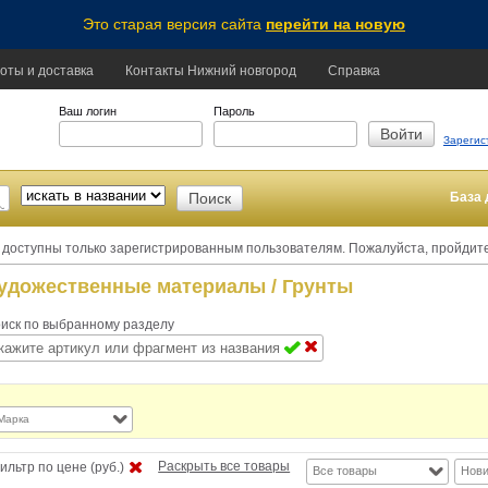
Это старая версия сайта
перейти на новую
оты и доставка
Контакты Нижний новгород
Справка
Ваш логин
Пароль
Зарегис
База 
 доступны только зарегистрированным пользователям. Пожалуйста, пройдит
удожественные материалы
/ Грунты
иск по выбранному разделу
Марка
Раскрыть все товары
ильтр по цене (руб.)
Все товары
Нови