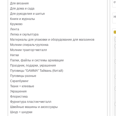
о
Для вязания
Для дома и сада
Для рукоделия и шитья
Н
Книги и журналы
Кружево
Лента
Лепка и скульптура
Материалы для упаковки и оборудование для магазинов
Молнии спираль+рулонка
Молнии трактор+металл
Нитки
Папки, файлы и системы архивации
Праздник, подарки, украшения
Пуговицы "GAMMA" Тайвань (Китай)
Пуговицы разные
Скрапбукинг
Ткани + клеевые
Украшения
Флористика
Фурнитура пластик+металл
Швейные машины и аксессуары
Шнур + шнурки