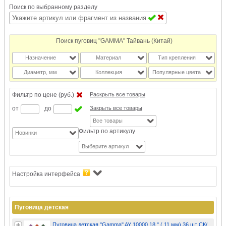
Поиск по выбранному разделу
Поиск пуговиц "GAMMA" Тайвань (Китай)
Назначение
Материал
Тип крепления
Диаметр, мм
Коллекция
Популярные цвета
Фильтр по цене (руб.)
Раскрыть все товары
от
до
Закрыть все товары
Все товары
Фильтр по артикулу
Новинки
Выберите артикул
Настройка интерфейса
Пуговица детская
Пуговица детская "Gamma" AY 10000 18 " ( 11 мм) 36 шт СК/