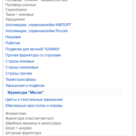
Пуговицы "GAMMA" Тайвань (Китай)
Пуговицы разные
Скрапбукинг
Ткани + клеевые
Украшения
Аппликации, термонаклейки ИМПОРТ
Аппликации, термонаклейки Россия
Нашивки
Пайетки
Подвески для молний "GAMMA"
Прочая фурнитура со стразами
Стразы клеевые
Стразы неклеевые
Стразы прочие
Термотрансферы
Украшения и подвески
Фурнитура "Micron"
Цветы и текстильные украшения
Ювелирные кристаллы и оправы
Флористика
Фурнитура пластик+металл
Швейные машины и аксессуары
Шнур + шнурки
Шторная фурнитура