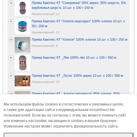
Пряжа Камтекс КТ "Северянка" 65% акрил, 30% шерсть, 5%
верблюжья шерсть 10 шт. х 100 г 150 м
Наименований: 14
Пряжа Камтекс КТ "Хлопок мерсериз" 100% хлопок 10 шт. х
50 г 200 м
Наименований: 12
Пряжа Камтекс КТ "Хлопок" 100% хлопок 10 шт. х 100 г 250 м
Наименований: 9
Пряжа Камтекс КТ _Лён 100% лён 10 шт. х 100 г 360 м
Пряжа Камтекс КТ _Лотос 100% акрил 10 шт. х 100 г 300 м
Наименований: 10
Пряжа Камтекс КТ _Хлопок перламутр 35% хлопок, 35%
полиэстер, 30% акрил 10 шт. х 100 г 260 м СК/Распродажа
Мы используем файлы cookies в статистических и рекламных целях,
Наименований: 11
а также для адаптации сайта к индивидуальным потребностям
Пряжа Камтекс КТ _Хризантема 60% акрил, 40% мохер 10
пользователей. Если вы не согласны с этим, вы можете покинуть сайт
шт. х 100 г 350 м СК/Распродажа
или изменить настройки, касающиеся cookies в вашем браузере.
Наименований: 3
Изменение настроек может ограничить функциональность сайта.