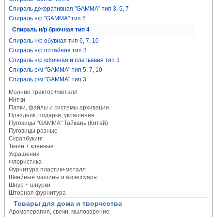
Спираль декоративная "GAMMA" тип 3, 5, 7
Спираль н/р "GAMMA" тип 5
Спираль н/р брючная тип 4
Спираль н/р обувная тип 6, 7, 10
Спираль н/р потайная тип 3
Спираль н/р юбочная и платьевая тип 3
Спираль р/м "GAMMA" тип 5, 7, 10
Спираль р/м "GAMMA" тип 3
Молнии трактор+металл
Нитки
Папки, файлы и системы архивации
Праздник, подарки, украшения
Пуговицы "GAMMA" Тайвань (Китай)
Пуговицы разные
Скрапбукинг
Ткани + клеевые
Украшения
Флористика
Фурнитура пластик+металл
Швейные машины и аксессуары
Шнур + шнурки
Шторная фурнитура
Товары для дома и творчества
Ароматерапия, свечи, мыловарение