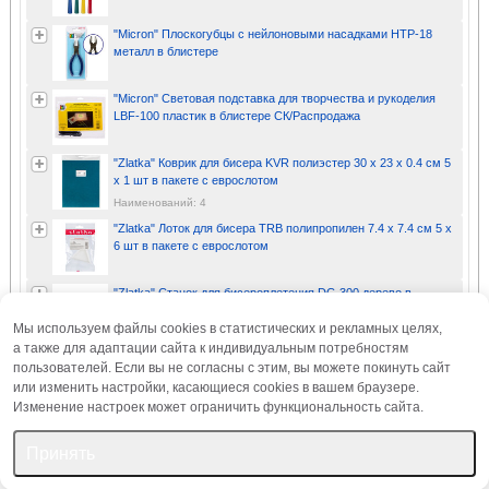
"Micron" Плоскогубцы с нейлоновыми насадками HTP-18
металл в блистере
"Micron" Световая подставка для творчества и рукоделия
LBF-100 пластик в блистере СК/Распродажа
"Zlatka" Коврик для бисера KVR полиэстер 30 х 23 х 0.4 см 5
x 1 шт в пакете с еврослотом
Наименований: 4
"Zlatka" Лоток для бисера TRB полипропилен 7.4 х 7.4 см 5 x
6 шт в пакете с еврослотом
"Zlatka" Станок для бисероплетения DC-300 дерево в
картонной упаковке
Мы используем файлы cookies в статистических и рекламных целях,
а также для адаптации сайта к индивидуальным потребностям
"Zlatka" Станок для бисероплетения DC-3000 дерево в
пользователей. Если вы не согласны с этим, вы можете покинуть сайт
деревянной упаковке
или изменить настройки, касающиеся cookies в вашем браузере.
Изменение настроек может ограничить функциональность сайта.
Принять