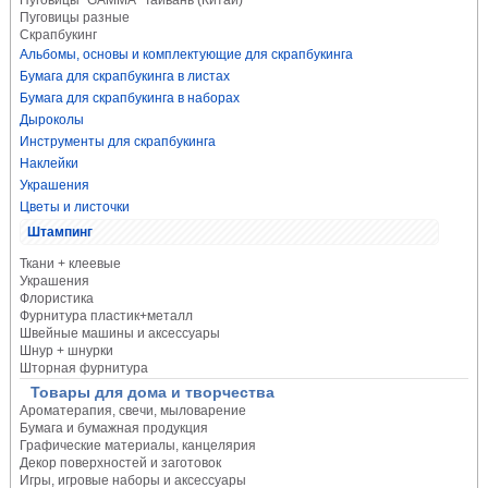
Пуговицы "GAMMA" Тайвань (Китай)
Пуговицы разные
Скрапбукинг
Альбомы, основы и комплектующие для скрапбукинга
Бумага для скрапбукинга в листах
Бумага для скрапбукинга в наборах
Дыроколы
Инструменты для скрапбукинга
Наклейки
Украшения
Цветы и листочки
Штампинг
Ткани + клеевые
Украшения
Флористика
Фурнитура пластик+металл
Швейные машины и аксессуары
Шнур + шнурки
Шторная фурнитура
Товары для дома и творчества
Ароматерапия, свечи, мыловарение
Бумага и бумажная продукция
Графические материалы, канцелярия
Декор поверхностей и заготовок
Игры, игровые наборы и аксессуары