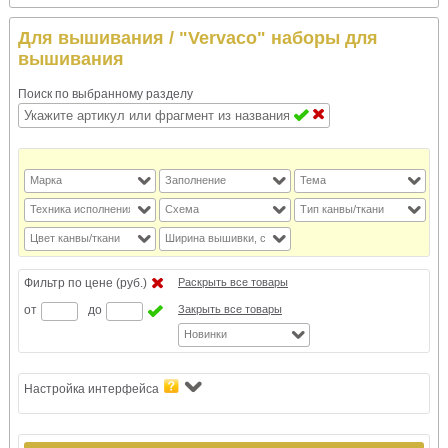
Для вышивания
/ "Vervaco" наборы для
вышивания
Поиск по выбранному разделу
Марка
Заполнение
Тема
Техника исполнения
Схема
Тип канвы/ткани
Цвет канвы/ткани
Ширина вышивки, см
Фильтр по цене (руб.)
Раскрыть все товары
от
до
Закрыть все товары
Новинки
Настройка интерфейса