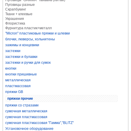
Пуговицы "GAMMA" Тайвань (Китай)
Пуговицы разные
Скрапбукинг
Ткани + клеевые
Украшения
Флористика
Фурнитура пластик+металл
"Micron" пластиковые пряжки и шлевки
блочки, люверсы, хольнитены
зажимы и концевики
застежки
застежки и булавки
застежки и ручки для сумок
кнопки
кнопки пришивные
металлическая
пластмассовая
пряжки GB
пряжки прочие
пряжки со стразами
сумочная металлическая
сумочная пластмассовая
сумочная пластмассовая "Гамма","BLITZ"
Установочное оборудование