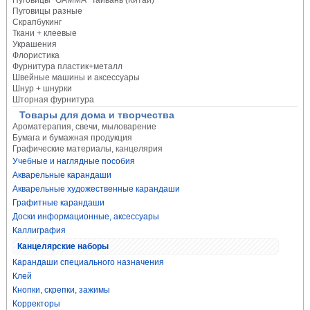
Пуговицы "GAMMA" Тайвань (Китай)
Пуговицы разные
Скрапбукинг
Ткани + клеевые
Украшения
Флористика
Фурнитура пластик+металл
Швейные машины и аксессуары
Шнур + шнурки
Шторная фурнитура
Товары для дома и творчества
Ароматерапия, свечи, мыловарение
Бумага и бумажная продукция
Графические материалы, канцелярия
Учебные и наглядные пособия
Акварельные карандаши
Акварельные художественные карандаши
Графитные карандаши
Доски информационные, аксессуары
Каллиграфия
Канцелярские наборы
Карандаши специального назначения
Клей
Кнопки, скрепки, зажимы
Корректоры